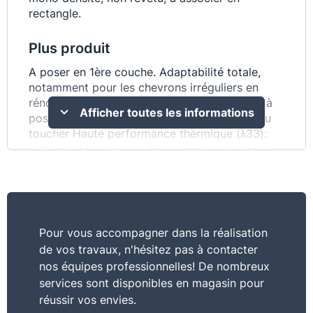
rectangle.
Plus produit
A poser en 1ère couche. Adaptabilité totale,
notamment pour les chevrons irréguliers en
rénovation Gain de temps, zéro chute Facile à
Afficher toutes les informations
poser: panneaux légers et maniables, doux au
toucher Haute performance thermique (λ33):
évite les déperditions d'énergie et retarde les
pics de chaleur en été Solution durable sans
perte de performance pendant + de 50 ans
Contribue à la sécurité incendie de l'habitation
Commentaire
Pour vous accompagner dans la réalisation
de vos travaux, n'hésitez pas à contacter
Panneau isolant en laine de roche, triangulaire,
nos équipes professionnelles! De nombreux
mono densité, non revêtu, à associer en
services sont disponibles en magasin pour
rectangle. Deltarock est utilisé pour l'isolation
des combles aménagés entre chevrons, en 1ère
réussir vos envies.