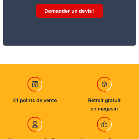
couche. Deltarock peut aussi être utilisé pour
l'isolation thermique des planchers bois
Demander un devis !
intermédiaires en sous-face, entre éléments de
structure (solives, poutrelles, etc.), avant la
pose du plafond de finition.
41 points de vente
Retrait gratuit
en magasin