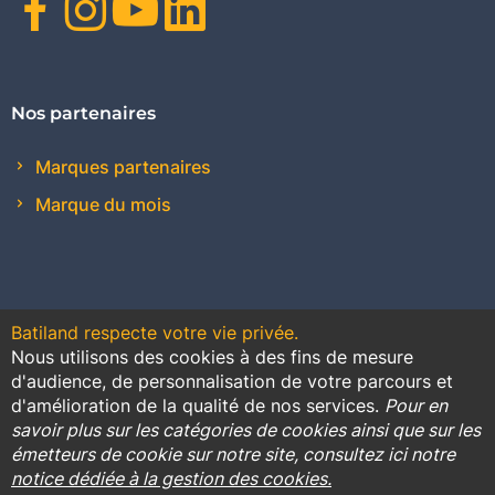
Facebook
Instagram
Youtube
Linkedin
Nos partenaires
Marques partenaires
Marque du mois
Batiland respecte votre vie privée.
Nous utilisons des cookies à des fins de mesure
Contact
Plan du site
Conditions générales de vente
d'audience, de personnalisation de votre parcours et
d'amélioration de la qualité de nos services.
Pour en
Promotions
savoir plus sur les catégories de cookies ainsi que sur les
émetteurs de cookie sur notre site, consultez ici notre
Règlement général sur la protection des données
notice dédiée à la gestion des cookies.