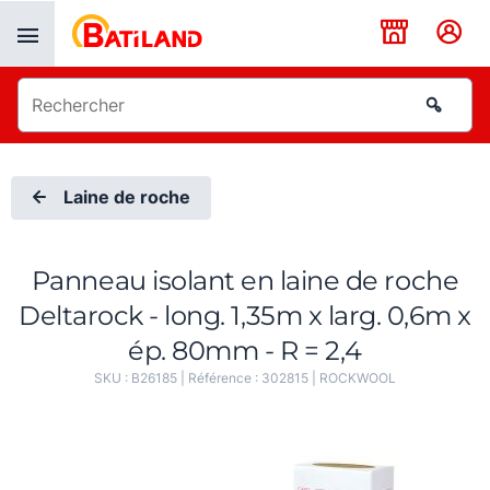
Panneau de gestion des cookies
Laine de roche
Panneau isolant en laine de roche
Deltarock - long. 1,35m x larg. 0,6m x
ép. 80mm - R = 2,4
SKU :
B26185
| Référence :
302815
|
ROCKWOOL