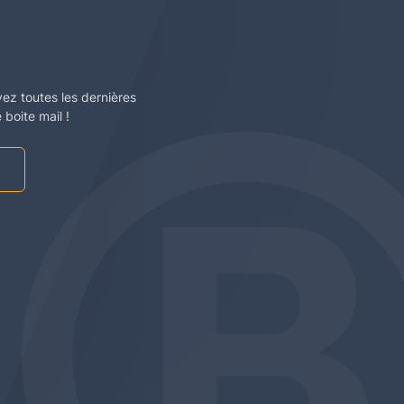
vez toutes les dernières
boite mail !
am
be
edin