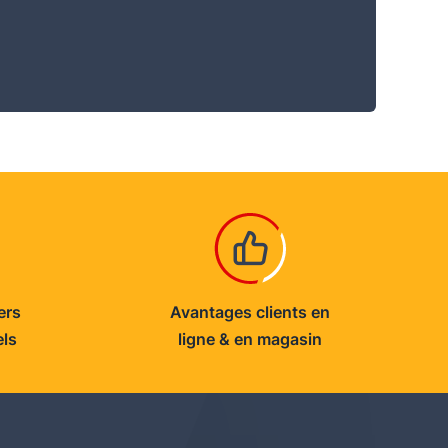
ers
Avantages clients en
els
ligne & en magasin