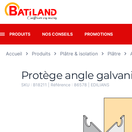
Panneau de gestion des cookies
PRODUITS
NOS CONSEILS
PROMOTIONS
Accueil
Produits
Plâtre & isolation
Plâtre
Protège angle galvani
SKU :
B18211
| Référence :
86578
|
EDILIANS