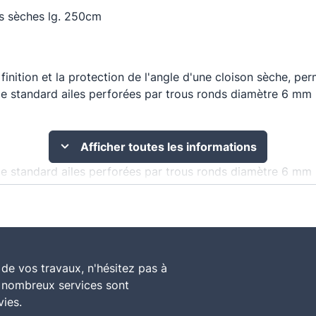
ns sèches lg. 250cm
inition et la protection de l'angle d'une cloison sèche, per
e standard ailes perforées par trous ronds diamètre 6 mm 
Afficher toutes les informations
e standard ailes perforées par trous ronds diamètre 6 mm 
ition et la protection de l'angle d'une cloison sèche, perme
de vos travaux, n'hésitez pas à
e nombreux services sont
vies.