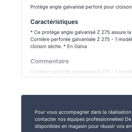
Protège angle galvanisé perforé pour cloiso
Caractéristiques
* Ce protège angle galvanisé Z 275 assure la f
Cornière perforée galvanisée Z 275 - 1 modèl
cloison sèche. * En Galva
Commentaire
Cornière perforée galvanisée Z 275 - 1 modèl
cloison sèche.
Usage
Ce protège angle galvanisé Z 275 assure la fin
Pour vous accompagner dans la réalisation 
contacter nos équipes professionnelles! D
disponibles en magasin pour réussir vos en