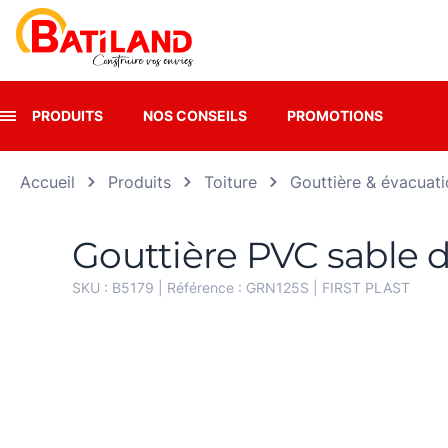
Panneau de gestion des cookies
PRODUITS
NOS CONSEILS
PROMOTIONS
Accueil
Produits
Toiture
Gouttière & évacuat
Gouttière PVC sable 
SKU :
B5179
| Référence :
GRN125S
|
FIRST PLAST