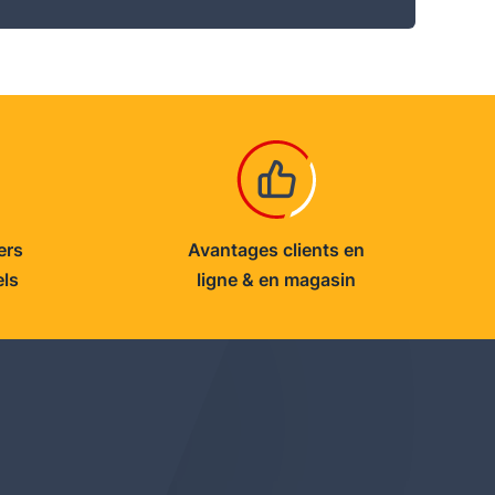
ers
Avantages clients en
els
ligne & en magasin