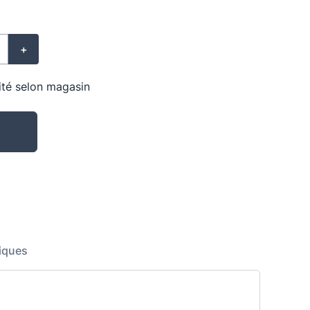
+
lité selon magasin
iques