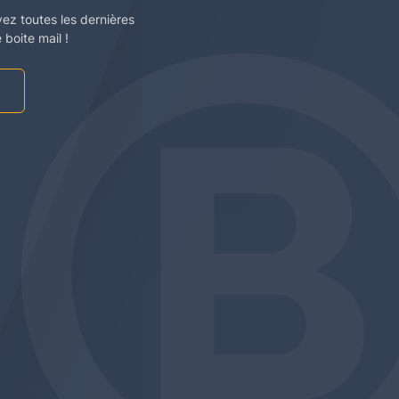
vez toutes les dernières
boite mail !
am
be
edin