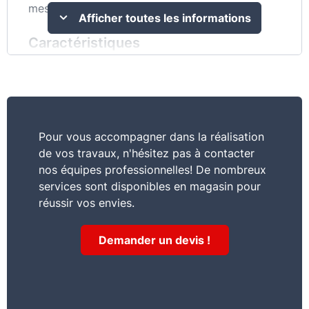
mesure -Faible encombrement en combles
Afficher toutes les informations
Caractéristiques
Rouleau de laine de verre liant
ECOSE®Technology, semi-rigide surfaçage
kraft
Commentaire
Pour vous accompagner dans la réalisation
de vos travaux, n'hésitez pas à contacter
Panneau déroulé semi-rigide à très haute
nos équipes professionnelles! De nombreux
performance thermique revêtu d'un surfaçage
services sont disponibles en magasin pour
kraft.
réussir vos envies.
Demander un devis !