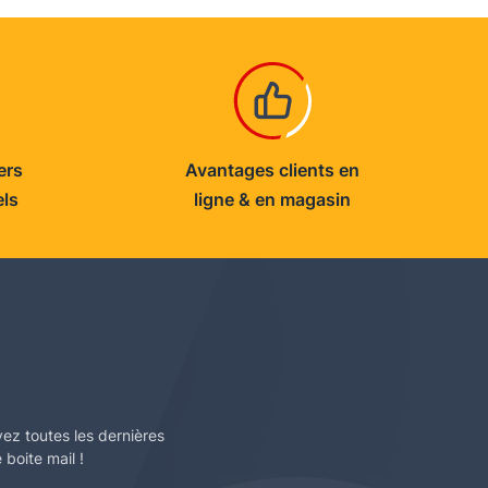
ers
Avantages clients en
els
ligne & en magasin
vez toutes les dernières
boite mail !