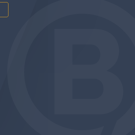
am
be
edin