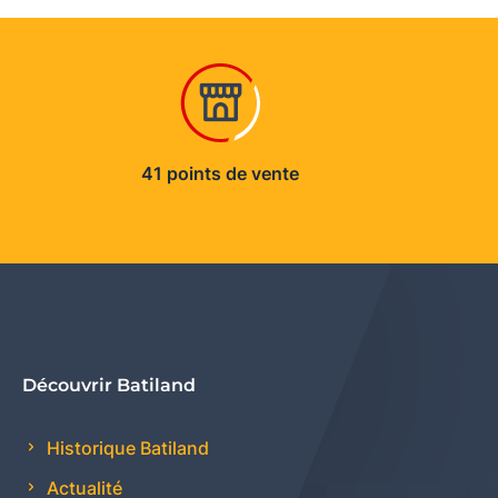
41 points de vente
Découvrir Batiland
Historique Batiland
Actualité