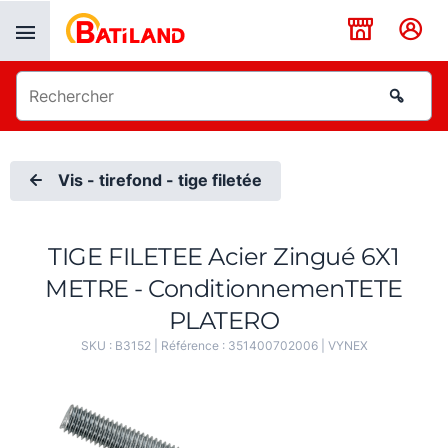
Panneau de gestion des cookies
Vis - tirefond - tige filetée
TIGE FILETEE Acier Zingué 6X1
METRE - ConditionnemenTETE
PLATERO
SKU :
B3152
| Référence :
351400702006
|
VYNEX