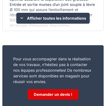
Entrée et sortie munies d’un joint souple à lèvre
Ø 100 mm qui assure l’emboîtement et
l’étanchéité du raccordement (modèles 300 et
Afficher toutes les informations
500 litres). Manutention facilitée par anneaux
de levage. Rehausses disponibles.
Pour vous accompagner dans la réalisation
de vos travaux, n'hésitez pas à contacter
nos équipes professionnelles! De nombreux
services sont disponibles en magasin pour
réussir vos envies.
Demander un devis !