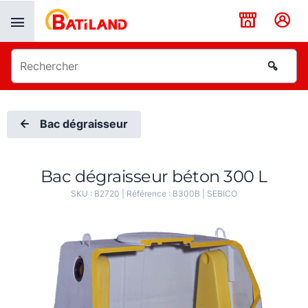
Panneau de gestion des cookies
Bac dégraisseur
Bac dégraisseur béton 300 L
SKU :
B2720
| Référence :
B300B
|
SEBICO