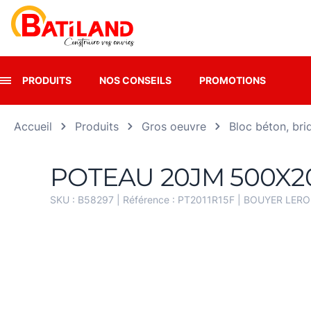
Panneau de gestion des cookies
PRODUITS
NOS CONSEILS
PROMOTIONS
Accueil
Produits
Gros oeuvre
Bloc béton, bri
POTEAU 20JM 500X20
SKU :
B58297
| Référence :
PT2011R15F
|
BOUYER LER