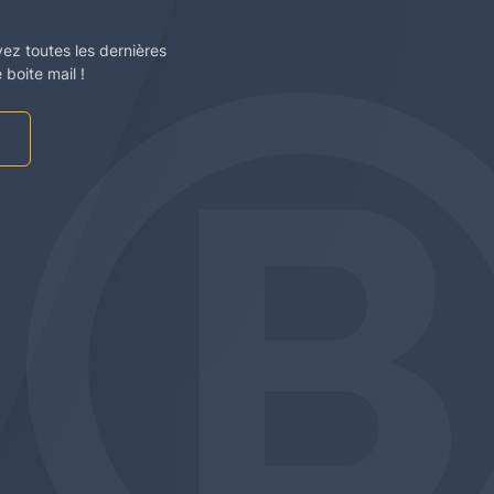
vez toutes les dernières
boite mail !
am
be
edin