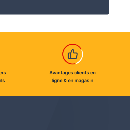
ers
Avantages clients en
els
ligne & en magasin