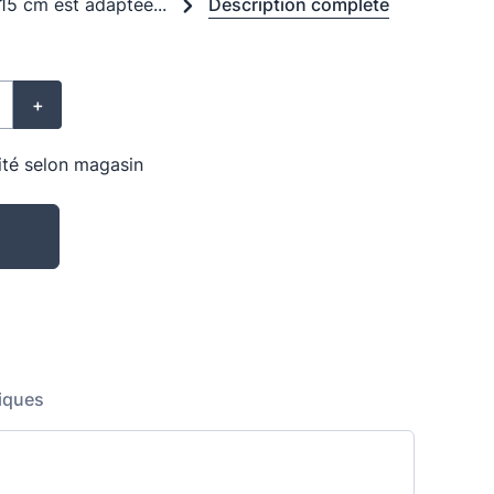
 15 cm est adaptée...
Description complète
+
lité selon magasin
iques