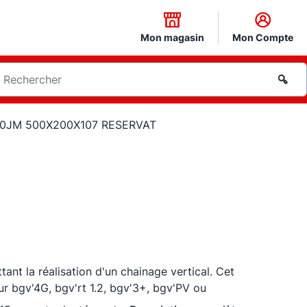
Mon magasin
Mon Compte
0JM 500X200X107 RESERVAT
ant la réalisation d'un chainage vertical. Cet
r bgv'4G, bgv'rt 1.2, bgv'3+, bgv'PV ou