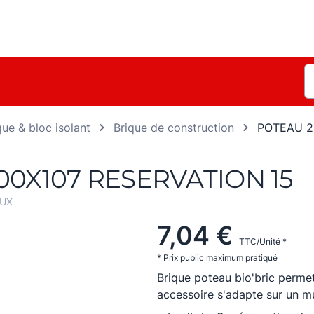
que & bloc isolant
Brique de construction
POTEAU 2
0X107 RESERVATION 15
OUX
7,04 €
TTC/Unité *
* Prix public maximum pratiqué
Brique poteau bio'bric permett
accessoire s'adapte sur un mu