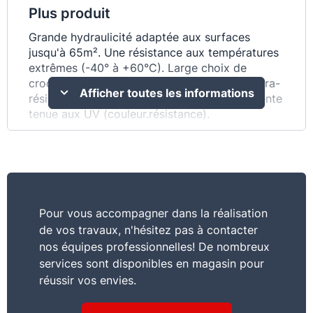
Plus produit
Grande hydraulicité adaptée aux surfaces
jusqu'à 65m². Une résistance aux températures
extrêmes (-40° à +60°C). Large choix de
crochets. En Techtan.matériau composite ultra-
Afficher toutes les informations
résistant à la grêle et aux chocs. Une excellente
tenue aux UV (couleur.résistance).
Commentaire
Précision.gain de temps et confort de mise en
oeuvre. Une large palette de couleurs. Garantie
30 ans. Une gestion maîtrisée de la dilatation
Pour vous accompagner dans la réalisation
de vos travaux, n'hésitez pas à contacter
nos équipes professionnelles! De nombreux
services sont disponibles en magasin pour
réussir vos envies.