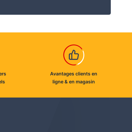
ers
Avantages clients en
els
ligne & en magasin