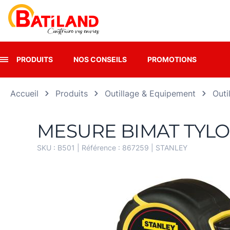
Panneau de gestion des cookies
PRODUITS
NOS CONSEILS
PROMOTIONS
Accueil
Produits
Outillage & Equipement
Outi
MESURE BIMAT TYLO
SKU :
B501
| Référence :
867259
|
STANLEY