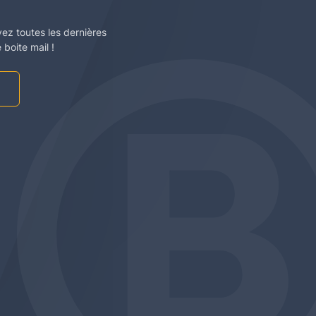
vez toutes les dernières
boite mail !
am
be
edin