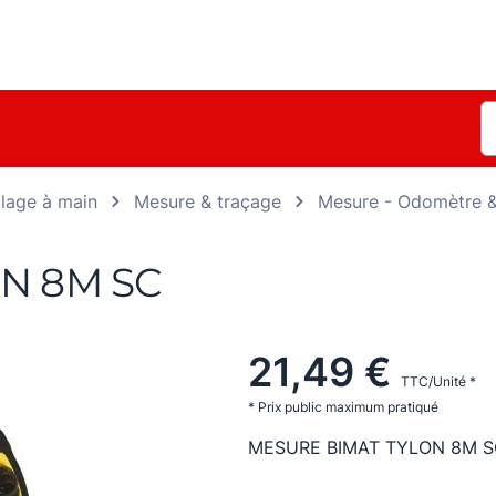
llage à main
Mesure & traçage
Mesure - Odomètre & 
N 8M SC
21,49 €
TTC/Unité *
* Prix public maximum pratiqué
MESURE BIMAT TYLON 8M 