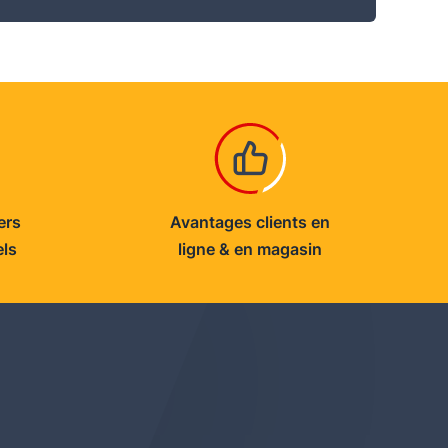
ers
Avantages clients en
els
ligne & en magasin