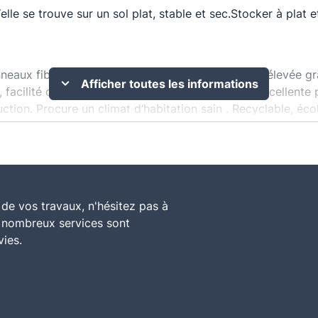
‘elle se trouve sur un sol plat, stable et sec.Stocker à plat 
eaux fibre de bois semi-rigides. Résistance plus élevée grâ
Afficher toutes les informations
acilité de mise en œuvre. N‘irrite pas la peau. Excellente p
uction. Procure un climat d‘habitation sain . Recyclable, éc
de vos travaux, n'hésitez pas à
e nombreux services sont
vies.