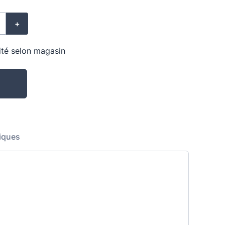
+
lité selon magasin
iques