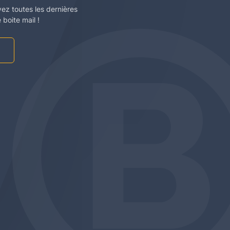
vez toutes les dernières
boite mail !
am
be
edin