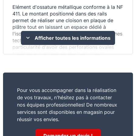
Elément d'ossature métallique conforme à la NF
411. Le montant positionné dans des rails
permet de réaliser une cloison en plaque de
plâtre tout en laissant un espace dédié à
l'isolation de la cloison et au passage de gaines
Afficher toutes les informations
techniques. Avantage: le montant SEMIN a la
particularité d'avoir des perforations ovales
facilitant le passage de plusieurs cables
électrique au lieu d'un seul. L'accouplement de
montants permet de réaliser une ossature
plafond longue portée. Acier Zingué Z140
Pour vous accompagner dans la réalisation
de vos travaux, n'hésitez pas à contacter
nos équipes professionnelles! De nombreux
services sont disponibles en magasin pour
réussir vos envies.
Demander un devis !