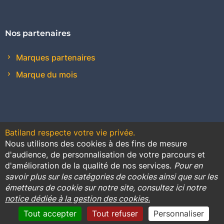
Nos partenaires
Marques partenaires
Marque du mois
Batiland respecte votre vie privée.
Nous utilisons des cookies à des fins de mesure
Contact
Plan du site
Conditions générales de vente
d'audience, de personnalisation de votre parcours et
d'amélioration de la qualité de nos services.
Pour en
Promotions
savoir plus sur les catégories de cookies ainsi que sur les
émetteurs de cookie sur notre site, consultez ici notre
Règlement général sur la protection des données
notice dédiée à la gestion des cookies.
Cookies
Mentions légales
Tout accepter
Tout refuser
Personnaliser