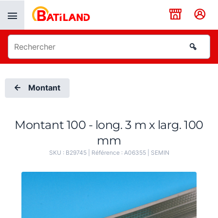
Panneau de gestion des cookies
Montant
Montant 100 - long. 3 m x larg. 100
mm
SKU :
B29745
| Référence :
A06355
|
SEMIN