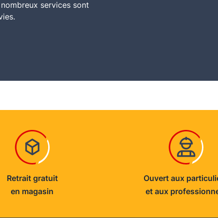
e nombreux services sont
vies.
Retrait gratuit
Ouvert aux particuli
en magasin
et aux professionn