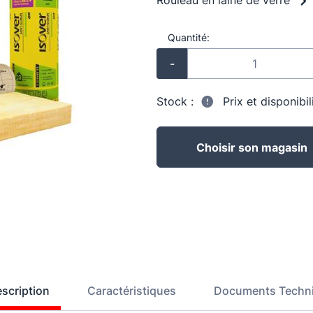
Rouleau en laine de verre
Quantité:
-
Stock :
Prix et disponibi
Choisir son magasin
scription
Caractéristiques
Documents Techn