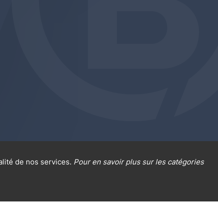
alité de nos services.
Pour en savoir plus sur les catégories
al sur la protection des données
Cookies