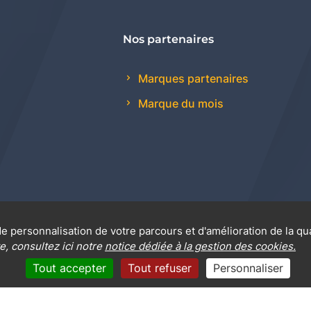
Nos partenaires
Marques partenaires
Marque du mois
e personnalisation de votre parcours et d'amélioration de la qu
 générales de vente
Promotions
Règlement génér
e, consultez ici notre
notice dédiée à la gestion des cookies.
Tout accepter
Tout refuser
Personnaliser
Mentions légales