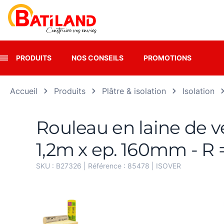
Panneau de gestion des cookies
PRODUITS
NOS CONSEILS
PROMOTIONS
Accueil
Produits
Plâtre & isolation
Isolation
Rouleau en laine de ve
1,2m x ep. 160mm - R 
SKU :
B27326
| Référence :
85478
|
ISOVER