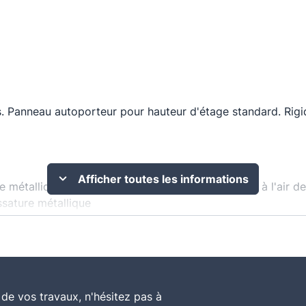
 Panneau autoporteur pour hauteur d'étage standard. Rigid
Afficher toutes les informations
re métallique. Isolation thermo-acoustique étanche à l'air d
ossature métallique
ler de forte résistance thermique, revêtu d'un surfaçage kr
de vos travaux, n'hésitez pas à