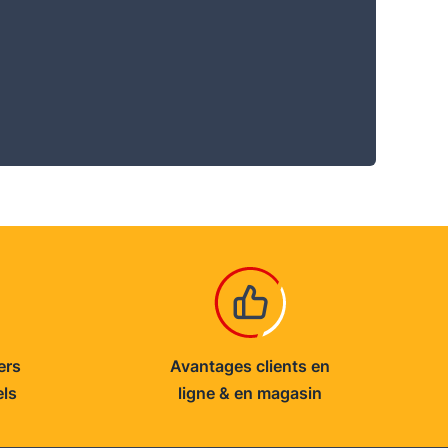
ers
Avantages clients en
els
ligne & en magasin