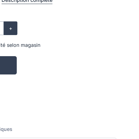
Description complète
+
lité selon magasin
iques