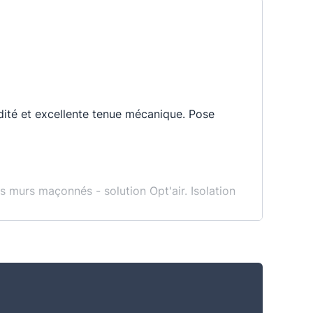
ité et excellente tenue mécanique. Pose
es murs maçonnés - solution Opt'air. Isolation
aft sur une face