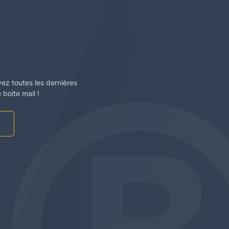
vez toutes les dernières
boite mail !
am
be
edin