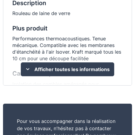
Description
Rouleau de laine de verre
Plus produit
Performances thermoacoustiques. Tenue
mécanique. Compatible avec les membranes
d'étanchéité à l'air Isover. Kraft marqué tous les
10 cm pour une découpe facilitée
Afficher toutes les informations
Caractéristiques
Isolation des combles aménagés pour
charpente fermettes neuve. Isolation des
combles aménagés en charpente traditionnelle
en rénovation. Isolation des combles aménagés
pour charpente traditionnelle neuve. Isolation
des combles aménagés pour charpente
Pour vous accompagner dans la réalisation
traditionnelle en rénovation en deux couches
de vos travaux, n'hésitez pas à contacter