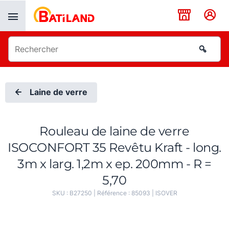
Panneau de gestion des cookies
Laine de verre
Rouleau de laine de verre
ISOCONFORT 35 Revêtu Kraft - long.
3m x larg. 1,2m x ep. 200mm - R =
5,70
SKU :
B27250
| Référence :
85093
|
ISOVER