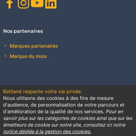
Facebook
Instagram
Youtube
Linkedin
Nos partenaires
Marques partenaires
Marque du mois
Batiland respecte votre vie privée.
Nous utilisons des cookies à des fins de mesure
Contact
Plan du site
Conditions générales de vente
d'audience, de personnalisation de votre parcours et
d'amélioration de la qualité de nos services.
Pour en
Promotions
savoir plus sur les catégories de cookies ainsi que sur les
émetteurs de cookie sur notre site, consultez ici notre
Règlement général sur la protection des données
notice dédiée à la gestion des cookies.