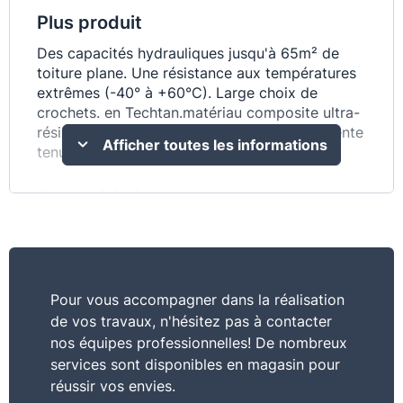
Plus produit
Des capacités hydrauliques jusqu'à 65m² de
toiture plane. Une résistance aux températures
extrêmes (-40° à +60°C). Large choix de
crochets. en Techtan.matériau composite ultra-
résistant à la grêle et aux chocs. Une excellente
Afficher toutes les informations
tenue aux UV (couleur.résistance).
Caractéristiques
à˜ : 50 mm. Poignée Soft Grip. Convient pour
réf : 520025, 521020.
Commentaire
Pour vous accompagner dans la réalisation
de vos travaux, n'hésitez pas à contacter
Une large palette de couleurs. Tubes de
nos équipes professionnelles! De nombreux
descente cylindriques ou ovoïdes. Une gestion
services sont disponibles en magasin pour
maîtrisée de la dilatation. Garantie 30 ans
réussir vos envies.