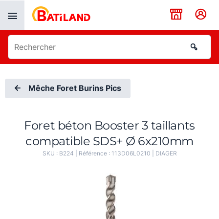
Panneau de gestion des cookies
Mêche Foret Burins Pics
Foret béton Booster 3 taillants
compatible SDS+ Ø 6x210mm
SKU :
B224
| Référence :
113D06L0210
|
DIAGER