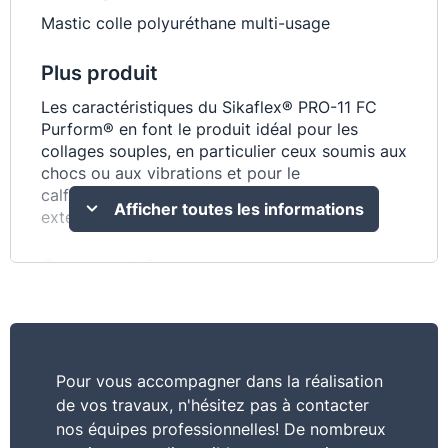
Mastic colle polyuréthane multi-usage
Plus produit
Les caractéristiques du Sikaflex® PRO-11 FC
Purform® en font le produit idéal pour les
collages souples, en particulier ceux soumis aux
chocs ou aux vibrations et pour le
calfeutrement de joints en intérieur et en
Afficher toutes les informations
extérieur
Commentaire
Multi-usages joint et collage, très bonne tenue
aux UV, excellente résistance aux intempéries et
au vieillissement, peut être peint
Pour vous accompagner dans la réalisation
Usage
de vos travaux, n'hésitez pas à contacter
coller
nos équipes professionnelles! De nombreux