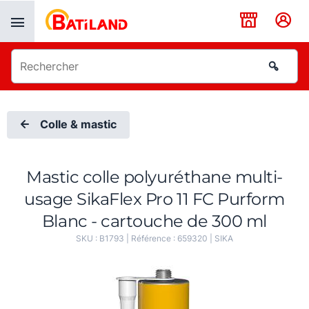
Panneau de gestion des cookies
Colle & mastic
Mastic colle polyuréthane multi-
usage SikaFlex Pro 11 FC Purform
Blanc - cartouche de 300 ml
SKU :
B1793
| Référence :
659320
|
SIKA