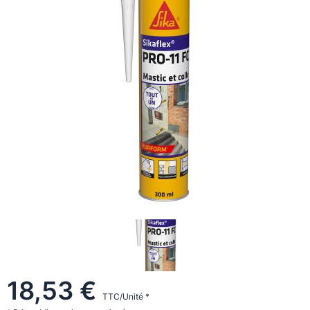
18,53 €
TTC/Unité *