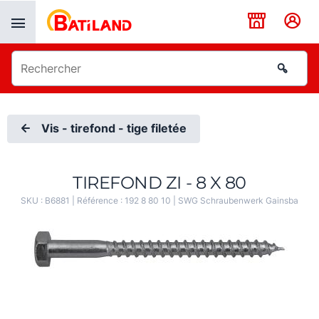
Panneau de gestion des cookies
Vis - tirefond - tige filetée
TIREFOND ZI - 8 X 80
SKU :
B6881
| Référence :
192 8 80 10
|
SWG Schraubenwerk Gainsba