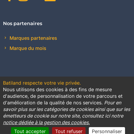
Nos partenaires
Marques partenaires
Marque du mois
Batiland respecte votre vie privée.
Nous utilisons des cookies à des fins de mesure
Contact
Plan du site
Conditions générales de vente
d'audience, de personnalisation de votre parcours et
d'amélioration de la qualité de nos services.
Pour en
Promotions
savoir plus sur les catégories de cookies ainsi que sur les
émetteurs de cookie sur notre site, consultez ici notre
Règlement général sur la protection des données
notice dédiée à la gestion des cookies.
Cookies
Mentions légales
Tout accepter
Tout refuser
Personnaliser