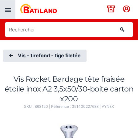
Panneau de gestion des cookies
Vis - tirefond - tige filetée
Vis Rocket Bardage tête fraisée
étoile inox A2 3,5x50/30-boite carton
x200
SKU :
B63120
| Référence :
351400227688
|
VYNEX