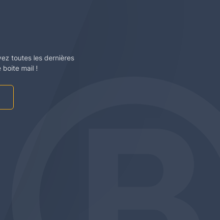
vez toutes les dernières
boite mail !
am
be
edin