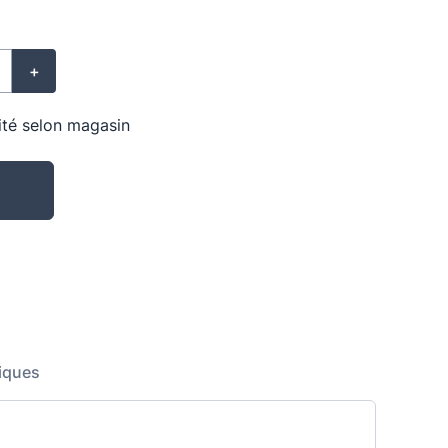
+
lité selon magasin
iques