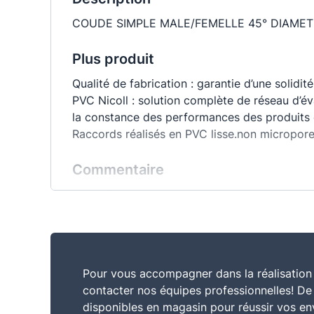
COUDE SIMPLE MALE/FEMELLE 45° DIAMET
Plus produit
Qualité de fabrication : garantie d’une solid
PVC Nicoll : solution complète de réseau d’év
la constance des performances des produits 
Raccords réalisés en PVC lisse.non microporeu
Commentaire
Facilité d'emboîtement du tube dans le raccor
compacité permet une installation dans les end
Pour vous accompagner dans la réalisation 
contacter nos équipes professionnelles! D
disponibles en magasin pour réussir vos en