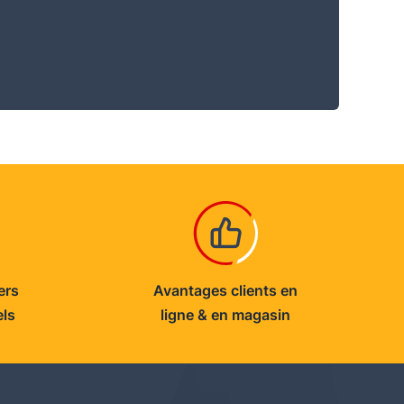
ers
Avantages clients en
els
ligne & en magasin