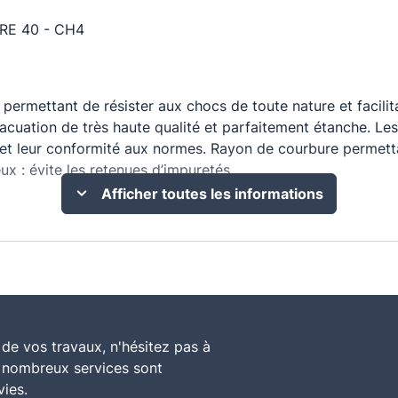
RE 40 - CH4
ité permettant de résister aux chocs de toute nature et faci
acuation de très haute qualité et parfaitement étanche. Les
et leur conformité aux normes. Rayon de courbure permetta
x : évite les retenues d’impuretés.
Afficher toutes les informations
d grâce à une fine tolérance dimensionnelle. Bourrelet anti-
roits les plus exigus. Respecte le sens du fil d’eau
de vos travaux, n'hésitez pas à
e nombreux services sont
vies.