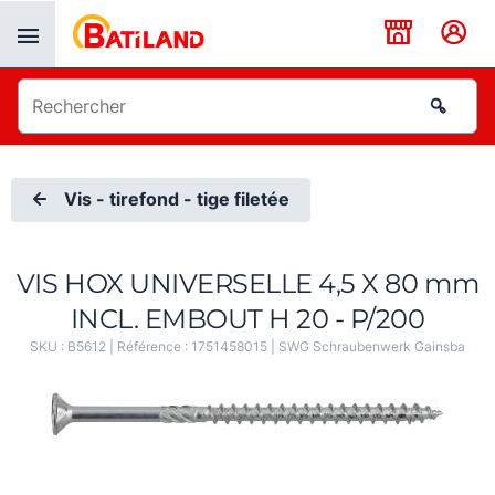
Panneau de gestion des cookies
Vis - tirefond - tige filetée
VIS HOX UNIVERSELLE 4,5 X 80 mm
INCL. EMBOUT H 20 - P/200
SKU :
B5612
| Référence :
1751458015
|
SWG Schraubenwerk Gainsba