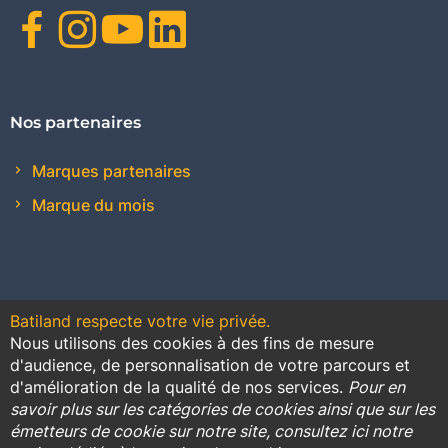
Facebook
Instagram
Youtube
Linkedin
Nos partenaires
Marques partenaires
Marque du mois
Batiland respecte votre vie privée.
Nous utilisons des cookies à des fins de mesure
Contact
Plan du site
Conditions générales de vente
d'audience, de personnalisation de votre parcours et
d'amélioration de la qualité de nos services.
Pour en
Promotions
savoir plus sur les catégories de cookies ainsi que sur les
émetteurs de cookie sur notre site, consultez ici notre
Règlement général sur la protection des données