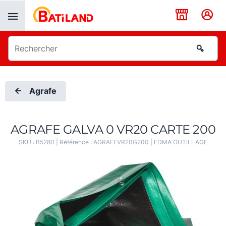
Panneau de gestion des cookies
Agrafe
AGRAFE GALVA 0 VR20 CARTE 200
SKU :
B5280
| Référence :
AGRAFEVR20G200
|
EDMA OUTILLAGE