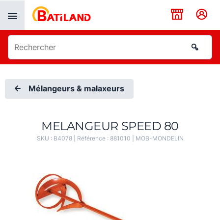
Panneau de gestion des cookies
Mélangeurs & malaxeurs
MELANGEUR SPEED 80
SKU :
B4078
| Référence :
881010
|
MOB-MONDELIN