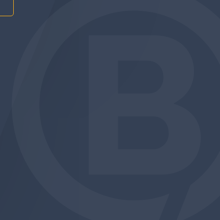
am
be
edin