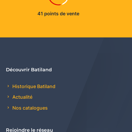
41 points de vente
Découvrir Batiland
Historique Batiland
Actualité
Nos catalogues
Rejoindre le réseau