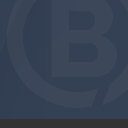
am
be
edin