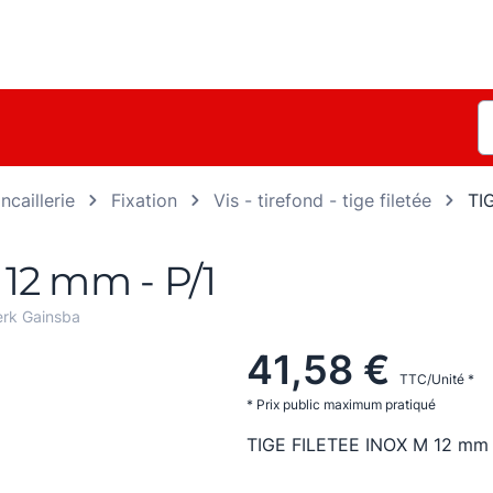
ncaillerie
Fixation
Vis - tirefond - tige filetée
TI
12 mm - P/1
rk Gainsba
41,58 €
TTC/Unité *
* Prix public maximum pratiqué
TIGE FILETEE INOX M 12 mm 