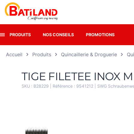
Panneau de gestion des cookies
PRODUITS
NOS CONSEILS
PROMOTIONS
Accueil
Produits
Quincaillerie & Droguerie
Qui
TIGE FILETEE INOX M 
SKU :
B28229
| Référence :
9541212
|
SWG Schraubenwe