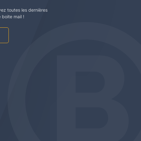
vez toutes les dernières
boite mail !
am
be
edin