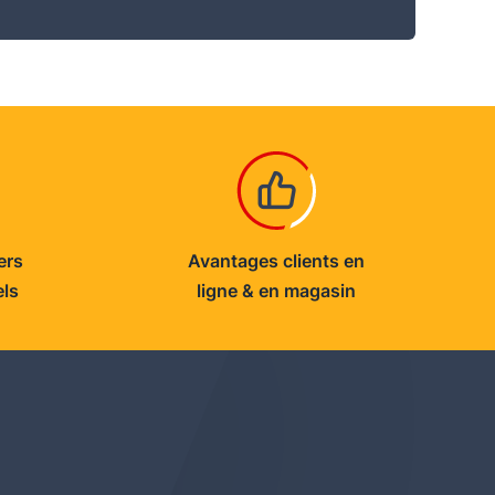
ers
Avantages clients en
els
ligne & en magasin