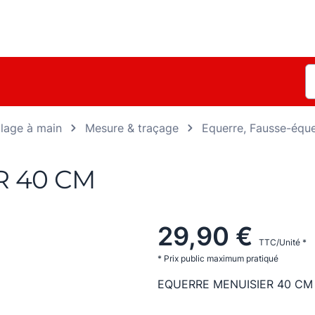
llage à main
Mesure & traçage
Equerre, Fausse-éque
R 40 CM
29,90 €
TTC/Unité *
* Prix public maximum pratiqué
EQUERRE MENUISIER 40 C