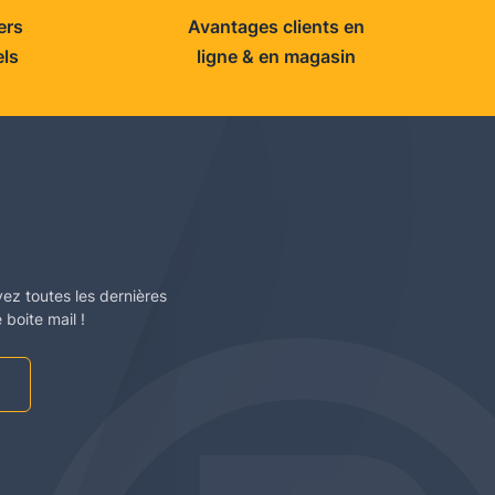
ers
Avantages clients en
els
ligne & en magasin
vez toutes les dernières
boite mail !