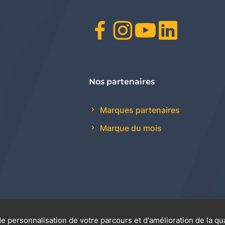
Facebook
Instagr
Youtu
Link
Nos partenaires
Marques partenaires
Marque du mois
e personnalisation de votre parcours et d'amélioration de la qu
 générales de vente
Promotions
Règlement génér