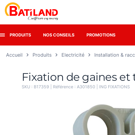
Panneau de gestion des cookies
PRODUITS
NOS CONSEILS
PROMOTIONS
Accueil
Produits
Electricité
Installation & ra
Fixation de gaines e
SKU :
B17359
| Référence :
A301850
|
ING FIXATIONS