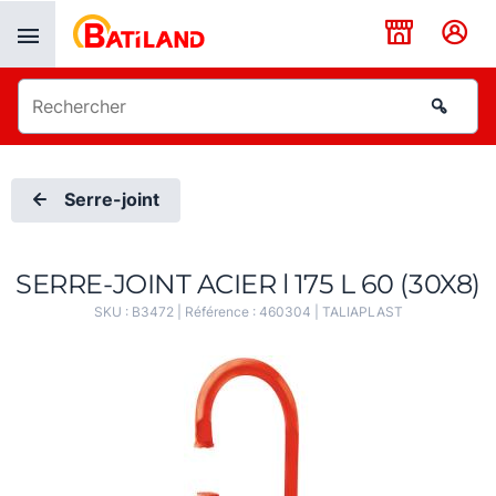
Panneau de gestion des cookies
Serre-joint
SERRE-JOINT ACIER l 175 L 60 (30X8)
SKU :
B3472
| Référence :
460304
|
TALIAPLAST