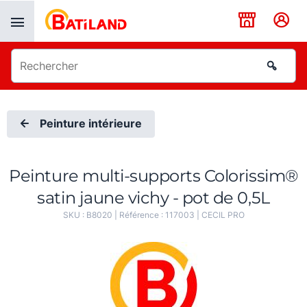
Panneau de gestion des cookies
Peinture intérieure
Peinture multi-supports Colorissim®
satin jaune vichy - pot de 0,5L
SKU :
B8020
| Référence :
117003
|
CECIL PRO