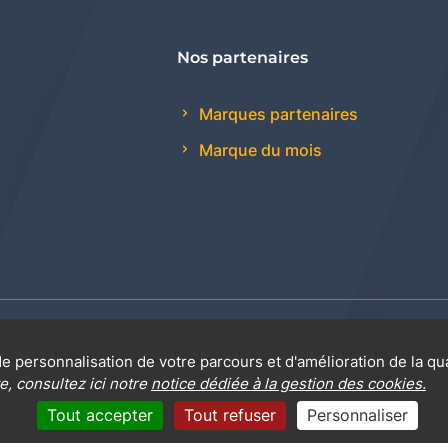
Nos partenaires
Marques partenaires
Marque du mois
 générales de vente
Promotions
Règlement génér
e personnalisation de votre parcours et d'amélioration de la qu
e, consultez ici notre
notice dédiée à la gestion des cookies.
Tout accepter
Tout refuser
Personnaliser
Mentions légales