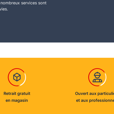
e nombreux services sont
vies.
Retrait gratuit
Ouvert aux particuli
en magasin
et aux professionn