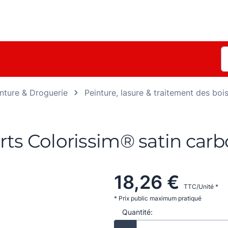
nture & Droguerie
Peinture, lasure & traitement des boi
ts Colorissim® satin carb
18,26 €
TTC/Unité *
* Prix public maximum pratiqué
Quantité: