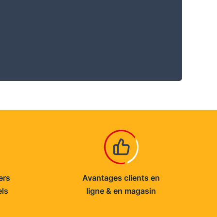
ers
Avantages clients en
els
ligne & en magasin