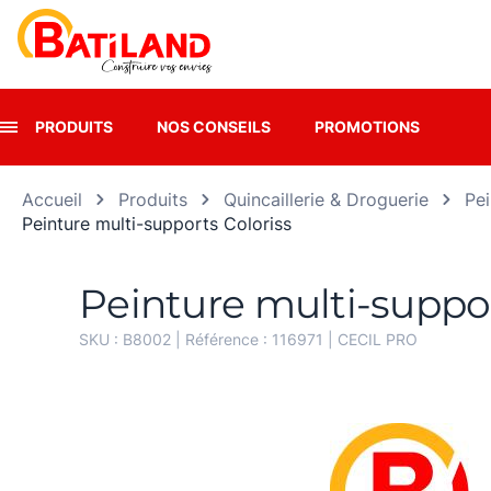
Panneau de gestion des cookies
PRODUITS
NOS CONSEILS
PROMOTIONS
Accueil
Produits
Quincaillerie & Droguerie
Pei
Peinture multi-supports Coloriss
Peinture multi-suppor
SKU :
B8002
| Référence :
116971
|
CECIL PRO