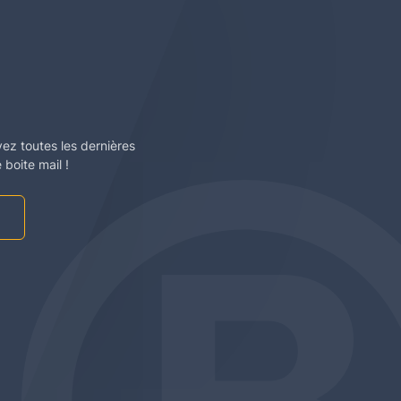
vez toutes les dernières
boite mail !
am
be
edin