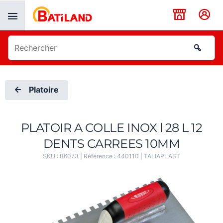
Panneau de gestion des cookies
Platoire
PLATOIR A COLLE INOX l 28 L 12
DENTS CARREES 10MM
SKU :
B6073
| Référence :
440110
|
TALIAPLAST