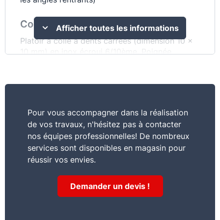
Commentaire
Afficher toutes les informations
Platoir à colle à dents carrées (dimension 10 x
10 mm) en inox écroui 6/10ème. Poignée
ergonomique bi-matière. Monture alu moulée
pour un platoir robuste et rigide et assemblée
par goujons acier soudés. Livré avec porte-
platoir. Dimension : 280 x 120 mm.
Pour vous accompagner dans la réalisation
de vos travaux, n'hésitez pas à contacter
nos équipes professionnelles! De nombreux
services sont disponibles en magasin pour
réussir vos envies.
Demander un devis !