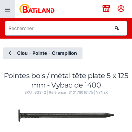
Panneau de gestion des cookies
Clou - Pointe - Crampillon
Pointes bois / métal tête plate 5 x 125
mm - Vybac de 1400
SKU :
B3342
| Référence :
310178016175
|
VYNEX