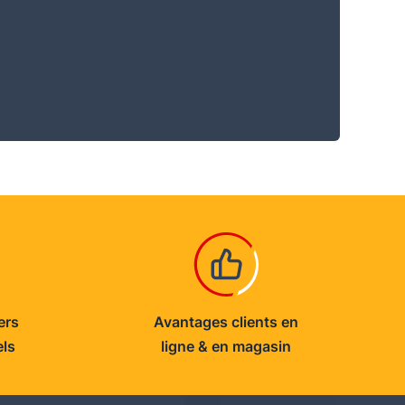
ers
Avantages clients en
els
ligne & en magasin