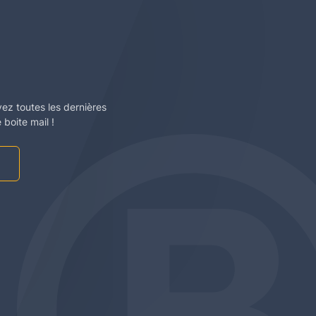
vez toutes les dernières
boite mail !
am
be
edin