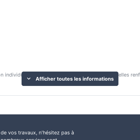
individuelle (Z1/Z2) - murs en maçonnerie - semelles renfo
Afficher toutes les informations
de vos travaux, n'hésitez pas à