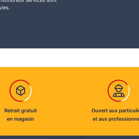
e nombreux services sont
vies.
Retrait gratuit
Ouvert aux particuli
en magasin
et aux professionn