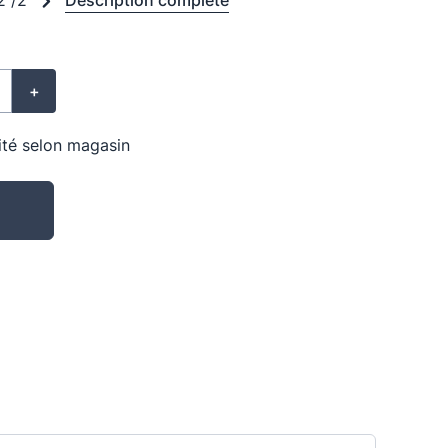
2 /2
Description complète
+
lité selon magasin