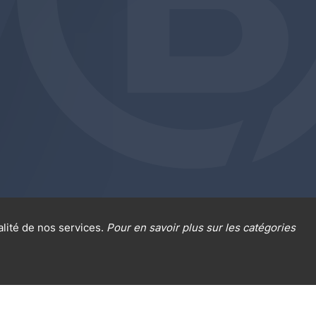
alité de nos services.
Pour en savoir plus sur les catégories
al sur la protection des données
Cookies