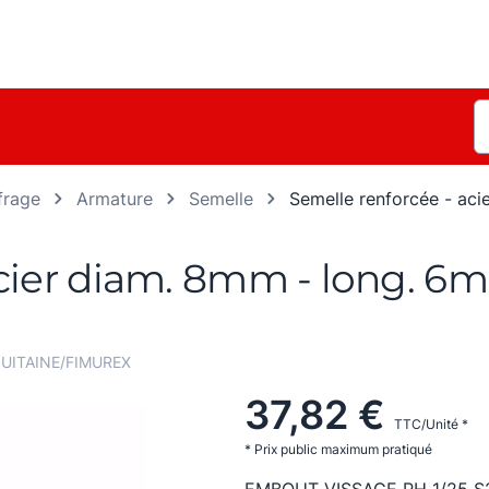
frage
Armature
Semelle
Semelle renforcée - aci
cier diam. 8mm - long. 6m 
UITAINE/FIMUREX
37,82 €
TTC/Unité *
* Prix public maximum pratiqué