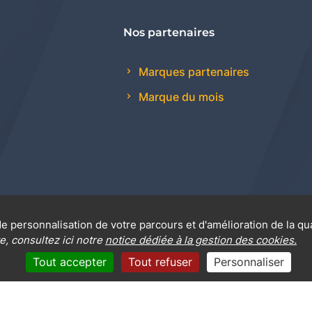
Nos partenaires
Marques partenaires
Marque du mois
e personnalisation de votre parcours et d'amélioration de la qu
 générales de vente
Promotions
Règlement génér
e, consultez ici notre
notice dédiée à la gestion des cookies.
Tout accepter
Tout refuser
Personnaliser
Mentions légales