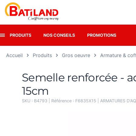
Panneau de gestion des cookies
PRODUITS
NOS CONSEILS
PROMOTIONS
Accueil
Produits
Gros oeuvre
Armature & cof
Semelle renforcée - a
15cm
SKU :
B4793
| Référence :
F6835X15
|
ARMATURES D'AQ