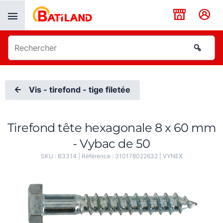
Panneau de gestion des cookies
Vis - tirefond - tige filetée
Tirefond tête hexagonale 8 x 60 mm
- Vybac de 50
SKU :
B3314
| Référence :
310178022632
|
VYNEX