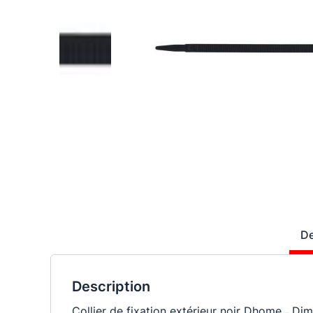
De
Description
Collier de fixation extérieur noir Dhome ˗ 