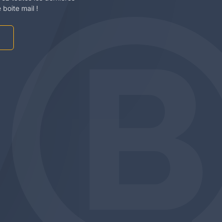
boite mail !
am
be
edin