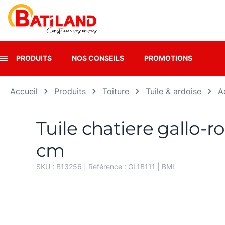
Panneau de gestion des cookies
PRODUITS
NOS CONSEILS
PROMOTIONS
Accueil
Produits
Toiture
Tuile & ardoise
A
Tuile chatiere gallo-r
cm
SKU :
B13256
| Référence :
GL1B111
|
BMI