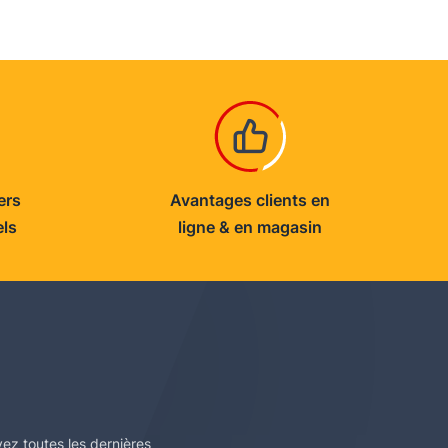
ers
Avantages clients en
els
ligne & en magasin
vez toutes les dernières