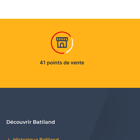
41 points de vente
Découvrir Batiland
Historique Batiland