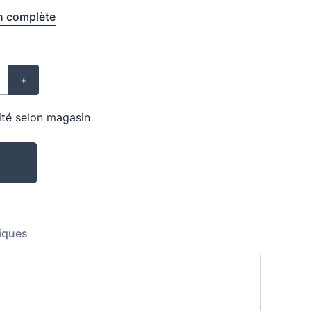
n complète
+
lité selon magasin
iques