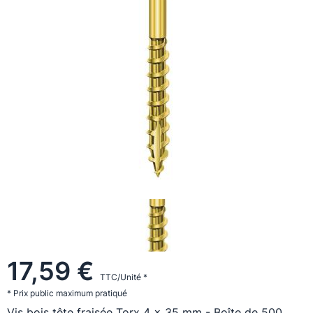
17,59 €
TTC/Unité *
* Prix public maximum pratiqué
Vis bois tête fraisée Torx 4 x 35 mm - Boîte de 500