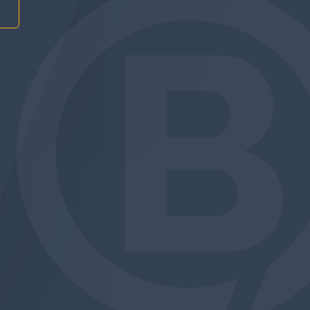
am
be
edin