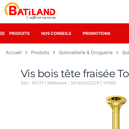
Panneau de gestion des cookies
PRODUITS
NOS CONSEILS
PROMOTIONS
Accueil
Produits
Quincaillerie & Droguerie
Qui
Vis bois tête fraisée 
SKU :
B3171
| Référence :
351400222279
|
VYNEX