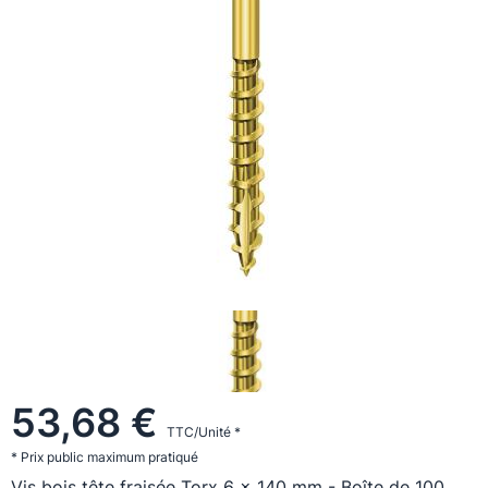
53,68 €
TTC/Unité *
* Prix public maximum pratiqué
Vis bois tête fraisée Torx 6 x 140 mm - Boîte de 100