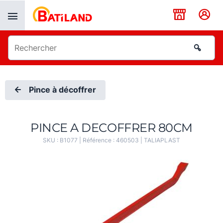
Panneau de gestion des cookies
Pince à décoffrer
PINCE A DECOFFRER 80CM
SKU :
B1077
| Référence :
460503
|
TALIAPLAST