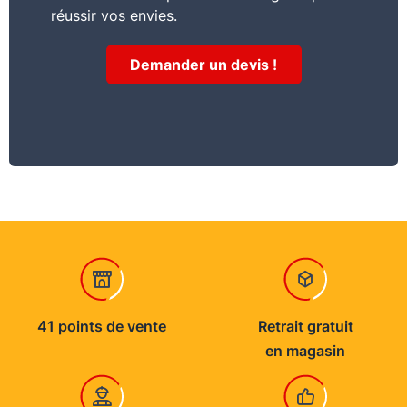
Commentaire
réussir vos envies.
La lasure LX525 est une lasure haute protection
pour les bois extérieurs
Demander un devis !
Consommation
12 à 14 m2 par litre en 1 couche
Usage
protéger, décorer
Conservation stockage
Conserver dans son emballage hermétique
d’origine : 5°C < T°C < 35°C
41 points de vente
Retrait gratuit
en magasin