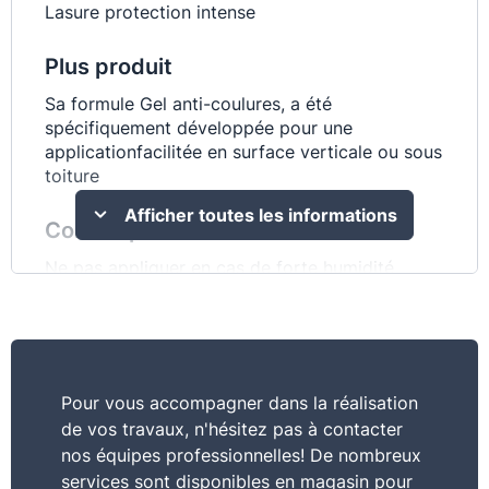
Lasure protection intense
Plus produit
Sa formule Gel anti-coulures, a été
spécifiquement développée pour une
applicationfacilitée en surface verticale ou sous
toiture
Afficher toutes les informations
Conseil pro
Ne pas appliquer en cas de forte humidité
ambiante
Caractéristiques
Bel aspect satiné ciré - Application en vertical -
Pour vous accompagner dans la réalisation
Bonne prise au pinceau - Texture gel sans
de vos travaux, n'hésitez pas à contacter
coulures
nos équipes professionnelles! De nombreux
services sont disponibles en magasin pour