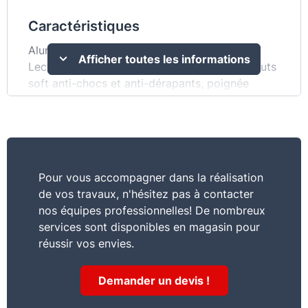
Caractéristiques
Aluminium. Deux faces usinées. Pratique :
Afficher toutes les informations
Lecture horizontale, verticale et à 45°, embouts
soft anti-chocs et anti-dérapants, poignée
bimatière pour un très bon grip et un meilleur
confort de travail. Caractéristiques : en
aluminium, profil usiné sur les 2 faces, précision
0,5mm.
Pour vous accompagner dans la réalisation
de vos travaux, n'hésitez pas à contacter
nos équipes professionnelles! De nombreux
services sont disponibles en magasin pour
réussir vos envies.
Demander un devis !