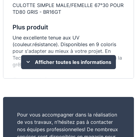
CULOTTE SIMPLE MALE/FEMELLE 67°30 POUR
TD80 GRIS - BR16GT
Plus produit
Une excellente tenue aux UV
(couleur.résistance). Disponibles en 9 coloris
pour s'adapter au mieux à votre projet. En
Techtan.matériau composite ultra-résistant à la
Afficher toutes les informations
grêle et aux chocs.
Commentaire
Possibilité d’utiliser la culotte pour un
raccordement ou une zone d'accès
Pour vous accompagner dans la réalisation
de vos travaux, n'hésitez pas à contacter
nos équipes professionnelles! De nombreux
services sont disponibles en magasin pour