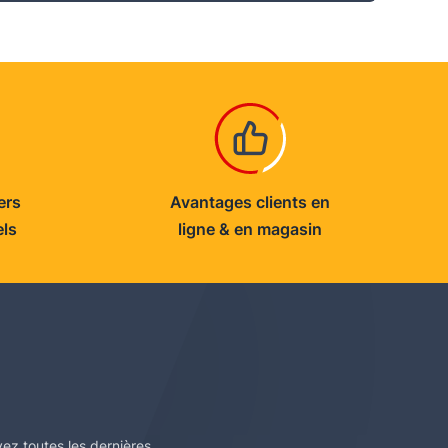
ers
Avantages clients en
els
ligne & en magasin
vez toutes les dernières