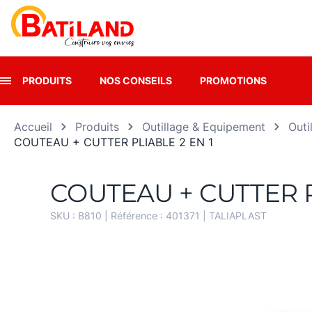
Panneau de gestion des cookies
PRODUITS
NOS CONSEILS
PROMOTIONS
Accueil
Produits
Outillage & Equipement
Outi
COUTEAU + CUTTER PLIABLE 2 EN 1
COUTEAU + CUTTER P
SKU :
B810
| Référence :
401371
|
TALIAPLAST