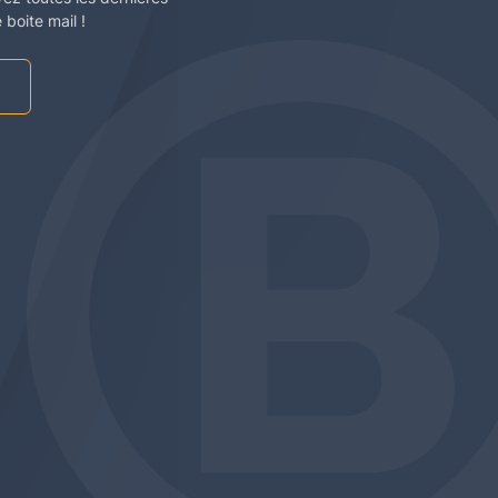
boite mail !
am
be
edin