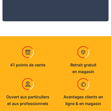
Consommation
6 à 9 m²/L
Usage
Protéger - décorer
Support
Pierre, brique, parpaing, ciment, peintures,
crépis…
41 points de vente
Retrait gratuit
en magasin
Conservation stockage
Conditions 5°C < T°C < 35° - Conserver dans
son emballage d’origine
Ouvert aux particuliers
Avantages clients en
et aux professionnels
ligne & en magasin