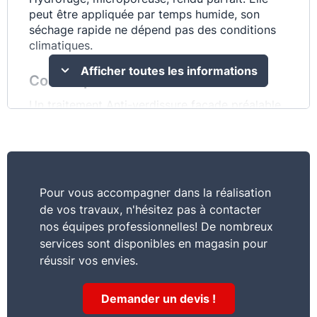
peut être appliquée par temps humide, son
séchage rapide ne dépend pas des conditions
climatiques.
Afficher toutes les informations
Conseil pro
Un traitement Anti-verdissure façade préalable
est indispensable en cas de présence de micro-
organisme : lichens, algues…
Caractéristiques
Pour vous accompagner dans la réalisation
Adhérence sur supports encrassés, dégradés
de vos travaux, n'hésitez pas à contacter
Applicable par tous les temps
nos équipes professionnelles! De nombreux
services sont disponibles en magasin pour
Commentaire
réussir vos envies.
PEF PLIO, peinture façade de classe D2-film
mince pour la décoration et la protection des
Demander un devis !
façades de maisons ou bâtiments.