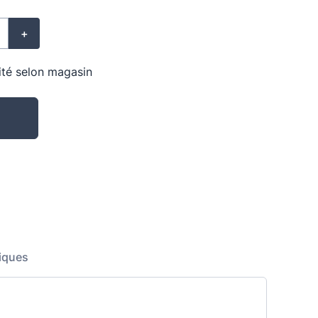
+
lité selon magasin
iques