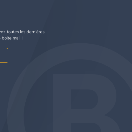
vez toutes les dernières
boite mail !
am
be
edin