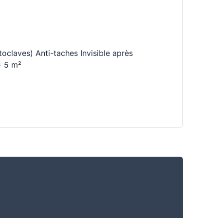
toclaves) Anti-taches Invisible après
 = 5 m²
s fortes chaleurs