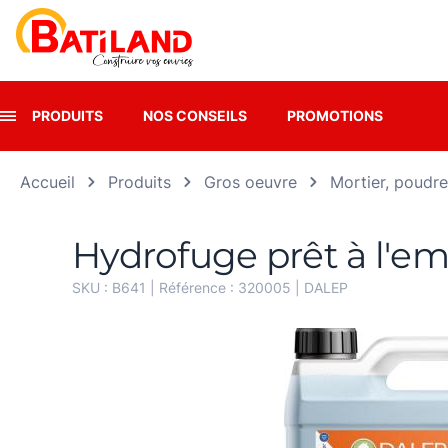
Panneau de gestion des cookies
PRODUITS
NOS CONSEILS
PROMOTIONS
Accueil
Produits
Gros oeuvre
Mortier, poudr
Hydrofuge prêt à l'e
SKU :
B641
| Référence :
320005
|
DALEP