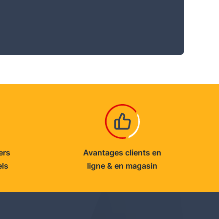
ers
Avantages clients en
els
ligne & en magasin