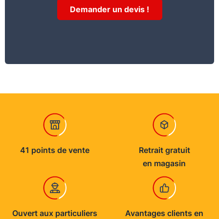
Conservation stockage
Demander un devis !
18 mois
41 points de vente
Retrait gratuit
en magasin
Ouvert aux particuliers
Avantages clients en