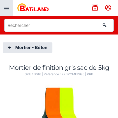
Panneau de gestion des cookies
Mortier - Béton
Mortier de finition gris sac de 5kg
SKU :
B616
| Référence :
PRBPCMFING5
|
PRB