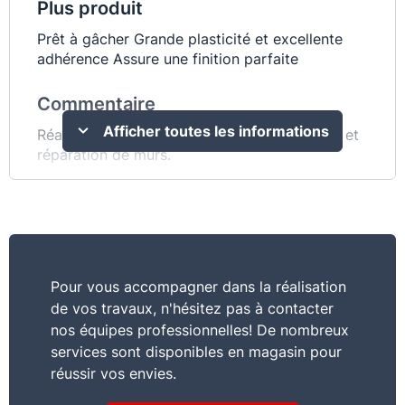
Plus produit
Prêt à gâcher Grande plasticité et excellente
adhérence Assure une finition parfaite
Commentaire
Afficher toutes les informations
Réalisation d'enduits de finition, rebouchage et
réparation de murs.
Consommation
1,5 kg de poudre environ par m2 et par mm
d'épaisseur
Pour vous accompagner dans la réalisation
Support
de vos travaux, n'hésitez pas à contacter
Bétons branchés, panneaux préfabriqués,
nos équipes professionnelles! De nombreux
parpaings lours ou légers, briques, enduits
services sont disponibles en magasin pour
talochés
réussir vos envies.