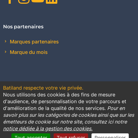
Nos partenaires
Marques partenaires
Marque du mois
Batiland respecte votre vie privée.
Nous utilisons des cookies à des fins de mesure
Contact
Plan du site
Conditions générales de vente
d'audience, de personnalisation de votre parcours et
d'amélioration de la qualité de nos services.
Pour en
Promotions
savoir plus sur les catégories de cookies ainsi que sur les
émetteurs de cookie sur notre site, consultez ici notre
Règlement général sur la protection des données
notice dédiée à la gestion des cookies.
Cookies
Mentions légales
Tout accepter
Tout refuser
Personnaliser