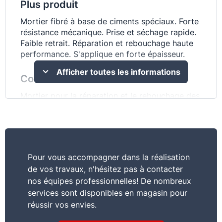
Plus produit
Mortier fibré à base de ciments spéciaux. Forte
résistance mécanique. Prise et séchage rapide.
Faible retrait. Réparation et rebouchage haute
performance. S'applique en forte épaisseur.
Afficher toutes les informations
Commentaire
Mortier pour la réparation et le rebouchage des
éclats de béton.
Consommation
Dépend des travaux
Pour vous accompagner dans la réalisation
de vos travaux, n'hésitez pas à contacter
Support
nos équipes professionnelles! De nombreux
Béton et enduits résistants
services sont disponibles en magasin pour
réussir vos envies.
Conservation stockage