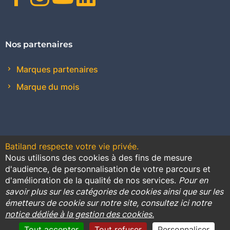
Nos partenaires
Marques partenaires
Marque du mois
Batiland respecte votre vie privée.
Nous utilisons des cookies à des fins de mesure
Contact
Plan du site
Conditions générales de vente
d'audience, de personnalisation de votre parcours et
d'amélioration de la qualité de nos services.
Pour en
Promotions
savoir plus sur les catégories de cookies ainsi que sur les
émetteurs de cookie sur notre site, consultez ici notre
Règlement général sur la protection des données
notice dédiée à la gestion des cookies.
Cookies
Mentions légales
Tout accepter
Tout refuser
Personnaliser