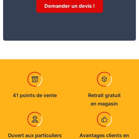
12 mois
Demander un devis !
41 points de vente
Retrait gratuit
en magasin
Ouvert aux particuliers
Avantages clients en