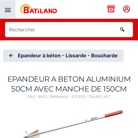
Panneau de gestion des cookies
Epandeur à béton - Lissarde - Boucharde
EPANDEUR A BETON ALUMINIUM
50CM AVEC MANCHE DE 150CM
SKU :
B603
| Référence :
470320
|
TALIAPLAST