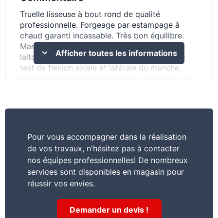
Truelle lisseuse à bout rond de qualité
professionnelle. Forgeage par estampage à
chaud garanti incassable. Très bon équilibre.
Manche vernis en bois avec virole en acier
Afficher toutes les informations
laitonné. Test de contrôle qualité validé avec
test de flexion axiale et latérale du manche,
mesure de l'épaisseur de la lame. Longueur: 22
cm
Pour vous accompagner dans la réalisation
de vos travaux, n'hésitez pas à contacter
nos équipes professionnelles! De nombreux
services sont disponibles en magasin pour
réussir vos envies.
Demander un devis !