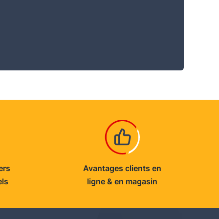
ers
Avantages clients en
els
ligne & en magasin