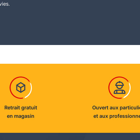
vies.
origine : 5°C < T°C < 35°C
Retrait gratuit
Ouvert aux particuli
en magasin
et aux professionn