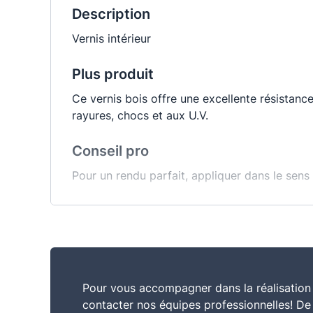
Description
Vernis intérieur
Plus produit
Ce vernis bois offre une excellente résistance
rayures, chocs et aux U.V.
Conseil pro
Pour un rendu parfait, appliquer dans le sens 
Caractéristiques
Formule anti-coulures et sans odeur : grand co
rapide : permet d'appliquer 2 couches dans la
Commentaire
Pour vous accompagner dans la réalisation 
contacter nos équipes professionnelles! D
Vernis bois de qualité ébénisterie recommandé