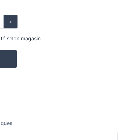
+
lité selon magasin
iques