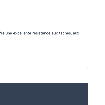
ffre une excellente résistance aux taches, aux
roduits ménagers, à l'abrasion. - Séchage
térieurs