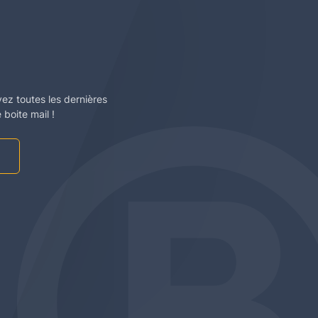
vez toutes les dernières
boite mail !
am
be
edin