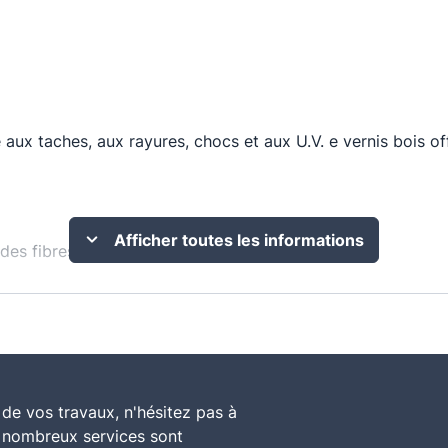
 aux taches, aux rayures, chocs et aux U.V. e vernis bois o
Afficher toutes les informations
des fibres du bois.
nfort d'application. - Haute dureté : résiste à l'eau, aux p
 journée.
de vos travaux, n'hésitez pas à
e nombreux services sont
 pour la décoration et la protection des meubles & bois in