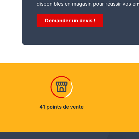
disponibles en magasin pour réussir vos en
Consommation
Demander un devis !
10 à 12 m2/L
Usage
protéger
Conservation stockage
Conserver dans son emballage hermétique d’
41 points de vente