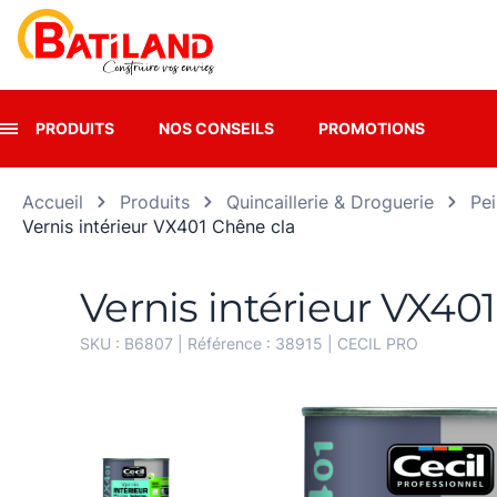
Panneau de gestion des cookies
PRODUITS
NOS CONSEILS
PROMOTIONS
Accueil
Produits
Quincaillerie & Droguerie
Pei
Vernis intérieur VX401 Chêne cla
Vernis intérieur VX401
SKU :
B6807
| Référence :
38915
|
CECIL PRO